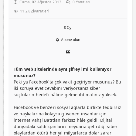
Cuma, 02 Ağustos 2013
0
Yanıtları
11.2K Ziyaretleri
0
Oy
Abone olun
Tüm web sitelerinde aynı şifreyi mi kullanıyor
musunuz?
Peki ya Facebook'ta çok vakit geçiriyor musunuz? Bu
iki soruya evet cevabını veriyorsanız siber
suçluların hedefi hâline gelme ihtimaliniz yüksek.
Facebook ve ben­zeri sosyal ağlarla birlikte tedbirsiz
ve başkalarına kolayca güvenen insanlar için
internet Vahşi Batı’dan farksız hâle geldi. Dijital
dünyadaki saldır­ganların meydana getirdiği siber
olaylardan ötürü her yıl milyarlarca dolar zarar