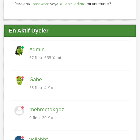
Parolanızı
password
veya
kullanıcı adınızı
mı unuttunuz?
En Aktif Üyeler
Admin
67 İleti
635 Yanıt
Gabe
58 İleti
4 Yanıt
mehmetokgoz
9 İleti
20 Yanıt
veliahht