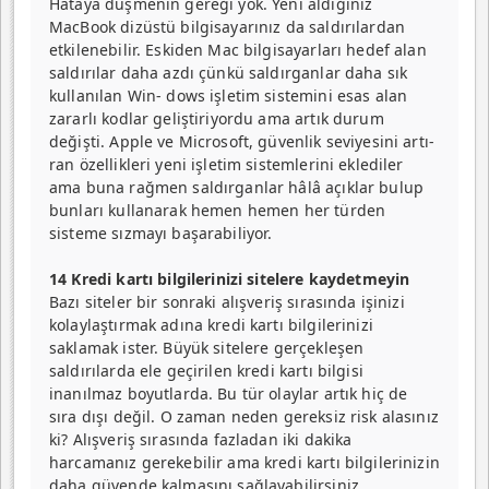
Hataya düşmenin gereği yok. Yeni aldığınız
MacBook dizüstü bilgisayarınız da saldırılardan
etkilenebilir. Eskiden Mac bilgisayarları hedef alan
saldırılar daha azdı çünkü saldırganlar daha sık
kullanılan Win- dows işletim sistemini esas alan
zararlı kodlar gelişti­riyordu ama artık durum
değişti. Apple ve Microsoft, güvenlik seviyesini artı­
ran özellikleri yeni işletim sistemlerini eklediler
ama buna rağmen saldırganlar hâlâ açıklar bulup
bunları kullanarak hemen hemen her türden
sisteme sızmayı başarabiliyor.
14 Kredi kartı bilgilerinizi sitelere kaydetmeyin
Bazı siteler bir sonraki alış­veriş sırasında işinizi
kolay­laştırmak adına kredi kartı bilgilerinizi
saklamak ister. Büyük sitelere gerçekleşen
saldırılarda ele geçirilen kredi kartı bilgisi
inanılmaz boyutlarda. Bu tür olaylar artık hiç de
sıra dışı değil. O zaman neden gereksiz risk alasınız
ki? Alışveriş sırasında fazladan iki dakika
harcamanız gerekebilir ama kredi kartı bilgilerinizin
daha güvende kalmasını sağlayabilirsiniz.