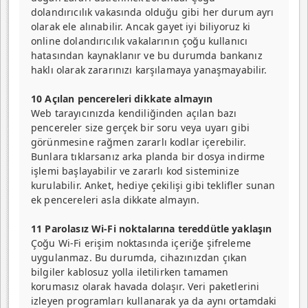
dolandırıcılık vakasında olduğu gibi her durum ayrı
olarak ele alınabilir. Ancak gayet iyi biliyoruz ki
online dolandırıcılık vakalarının çoğu kullanıcı
hatasından kaynaklanır ve bu durumda bankanız
haklı olarak zararınızı karşılamaya yanaşmayabilir.
10 Açılan pencereleri dikkate almayın
Web tarayıcınızda kendili­ğinden açılan bazı
pencere­ler size gerçek bir soru veya uyarı gibi
görünmesine rağ­men zararlı kodlar içerebilir.
Bunlara tıklarsanız arka planda bir dosya indirme
işlemi başlayabilir ve zararlı kod sisteminize
kurulabilir. Anket, hediye çekilişi gibi teklifler sunan
ek pencerele­ri asla dikkate almayın.
11 Parolasız Wi-Fi noktalarına tereddütle yaklaşın
Çoğu Wi-Fi erişim noktasın­da içeriğe şifreleme
uygulan­maz. Bu durumda, cihazınız­dan çıkan
bilgiler kablosuz yolla iletilirken tamamen
korumasız olarak havada dolaşır. Veri paketlerini
izleyen programları kulla­narak ya da aynı ortamdaki