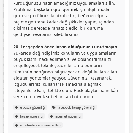
kurduğunuzu hatırla­madığınız uygulamaları silin.
Profilinizi başkaları gibi görmek için ilgili moda
girin ve profilinizi kontrol edin, beğeneceğiniz
biçime getirene kadar değişiklik­ler yapın, içinden
çıkılmaz derecede rahatsız edici bir duruma
geldiyse hesabınızı silebilirsiniz.
20 Her şeyden önce insan olduğunuzu unutmayın
Yukarıda değindiğimiz konuların ve uygulamaların
büyük kısmı hack edilmenizi ve dolandırılmanızı
engelle­yecek teknik çözümler ama bunların
tümünün odağında bilgisayarları değil kullanı­cıları
aldatan yöntemler yatı­yor. Güveninizi kazanarak,
içgüdülerinizi kullanarak amacına ulaşmak
isteyenlere karşı tetikte olun. Hack olay­larına imkân
veren en büyük sebeb insan hatalarıdır.
e posta güvenliği
facebook hesap güvenliği
hesap güvenliği
internet güvenliği
virüslerden korunma yolları