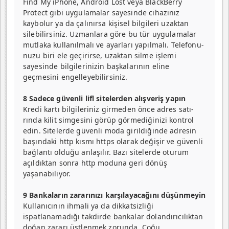
Find My iPhone, Android Lost veya BlackBerry
Protect gibi uygulamalar sayesinde cihazınız
kaybolur ya da çalı­nırsa kişisel bilgileri uzaktan
silebilirsiniz. Uzmanlara göre bu tür uygulamalar
mutlaka kullanılmalı ve ayarları yapılmalı. Telefonu­
nuzu biri ele geçirirse, uzak­tan silme işlemi
sayesinde bilgilerinizin başkalarının eline
geçmesini engelleyebi­lirsiniz.
8 Sadece güvenli lifl sitelerden alışveriş yapın
Kredi kartı bilgileriniz girmeden önce adres satı­
rında kilit simgesini görüp görmediğinizi kontrol
edin. Sitelerde güvenli moda girildiğinde adresin
başın­daki http kısmı https olarak değişir ve güvenli
bağlantı olduğu anlaşılır. Bazı siteler­de oturum
açıldıktan sonra http moduna geri dönüş
yaşanabiliyor.
9 Bankaların zararınızı karşılayacağını düşünmeyin
Kullanıcının ihmali ya da dikkatsizliği
ispatlanamadığı takdirde bankalar dolandırıcılıktan
doğan zararı üstlenmek zorunda. Çoğu