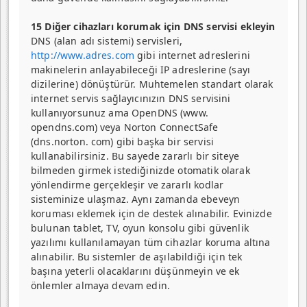
15 Diğer cihazları korumak için DNS servisi ekleyin
DNS (alan adı sistemi) servisleri,
http://www.adres.com
gibi internet adreslerini
makinelerin anlayabileceği IP adreslerine (sayı
dizileri­ne) dönüştürür. Muhtemelen standart olarak
internet servis sağlayıcınızın DNS servisini
kullanıyorsunuz ama OpenDNS (www.
opendns.com) veya Norton ConnectSafe
(dns.norton. com) gibi başka bir servisi
kullanabilirsiniz. Bu sayede zararlı bir siteye
bilmeden girmek istediğinizde oto­matik olarak
yönlendirme gerçekleşir ve zararlı kodlar
sisteminize ulaşmaz. Aynı zamanda ebeveyn
koruma­sı eklemek için de destek alınabilir. Evinizde
bulunan tablet, TV, oyun konsolu gibi güvenlik
yazılımı kullanıla­mayan tüm cihazlar koruma altına
alınabilir. Bu sistemler de aşılabildiği için tek
başına yeterli olacaklarını düşün­meyin ve ek
önlemler almaya devam edin.