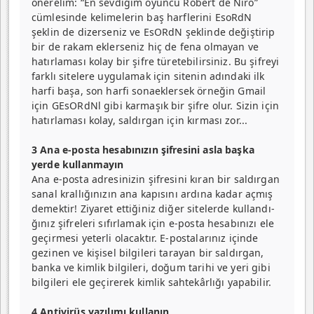
önerelim: “En sevdiğim oyuncu Robert de Niro”
cümlesinde kelimelerin baş harflerini EsoRdN
şeklin de dizerseniz ve EsORdN şeklinde değiştirip
bir de rakam eklerseniz hiç de fena olmayan ve
hatırlaması kolay bir şifre türetebilirsiniz. Bu şifreyi
farklı sitelere uygulamak için sitenin adındaki ilk
harfi başa, son harfi sonaeklersek örneğin Gmail
için GEsORdNl gibi karmaşık bir şifre olur. Sizin için
hatırlaması kolay, saldırgan için kırması zor...
3 Ana e-posta hesabınızın şifresini asla başka
yerde kullanmayın
Ana e-posta adresinizin şifresini kıran bir saldır­gan
sanal krallığınızın ana kapısını ardına kadar açmış
demektir! Ziyaret ettiğiniz diğer sitelerde kullandı­
ğınız şifreleri sıfırlamak için e-posta hesabınızı ele
geçirmesi yeterli olacak­tır. E-postalarınız içinde
gezinen ve kişisel bilgileri tarayan bir saldırgan,
banka ve kimlik bilgileri, doğum tarihi ve yeri gibi
bilgileri ele geçirerek kimlik sahtekârlığı yapabilir.
4 Antivirüs yazılımı kullanın