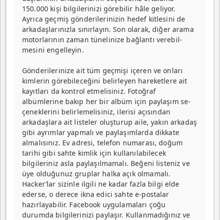
150.000 kişi bilgilerinizi görebilir hâle geliyor.
Ayrıca geç­miş gönderilerinizin hedef kitlesini de
arkadaşlarınızla sınırlayın. Son olarak, diğer arama
motorlarının zaman tünelinize bağlantı verebil­
mesini engelleyin.
Gönderilerinize ait tüm geçmişi içeren ve onları
kim­lerin görebileceğini belirle­yen hareketlere ait
kayıtları da kontrol etmelisiniz. Fo­toğraf
albümlerine bakıp her bir albüm için paylaşım se­
çeneklerini belirlemelisiniz, ilerisi açısından
arkadaşlara ait listeler oluşturup aile, yakın arkadaş
gibi ayrımlar yapmalı ve paylaşımlarda dikkate
almalısınız. Ev adre­si, telefon numarası, doğum
tarihi gibi sahte kimlik için kullanılabilecek
bilgileriniz asla paylaşılmamalı. Beğeni listeniz ve
üye olduğunuz gruplar halka açık olmamalı.
Hacker’lar sizinle ilgili ne kadar fazla bilgi elde
ederse, o derece ikna edici sahte e-postalar
hazırlayabilir. Facebook uygulamaları çoğu
durumda bilgilerinizi paylaşır. Kullanmadığınız ve