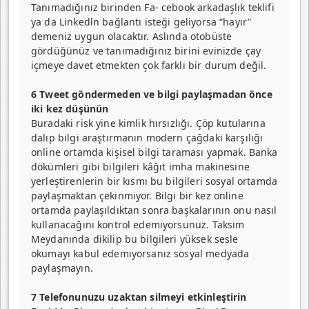
Tanımadığınız birinden Fa- cebook arkadaşlık teklifi
ya da Linkedln bağlantı isteği geliyorsa “hayır”
demeniz uygun olacaktır. Aslında otobüste
gördüğünüz ve ta­nımadığınız birini evinizde çay
içmeye davet etmekten çok farklı bir durum değil.
6 Tweet göndermeden ve bilgi paylaşmadan önce
iki kez düşünün
Buradaki risk yine kimlik hırsızlığı. Çöp kutularına
dalıp bilgi araştırmanın modern çağdaki karşılığı
online ortamda kişisel bilgi taraması yapmak. Banka
dökümleri gibi bilgileri kâğıt imha makinesine
yerleşti­renlerin bir kısmı bu bilgileri sosyal ortamda
paylaşmak­tan çekinmiyor. Bilgi bir kez online
ortamda paylaşıldık­tan sonra başkalarının onu nasıl
kullanacağını kontrol edemiyorsunuz. Taksim
Meydanında dikilip bu bil­gileri yüksek sesle
okumayı kabul edemiyorsanız sosyal medyada
paylaşmayın.
7 Telefonunuzu uzaktan silmeyi etkinleştirin