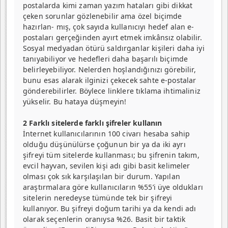
postalarda kimi zaman yazım hataları gibi dikkat
çeken sorunlar gözlenebilir ama özel biçimde
hazırlan- mış, çok sayıda kullanıcıyı hedef alan e-
postaları gerçeğinden ayırt etmek imkânsız olabilir.
Sosyal medyadan ötürü saldırganlar kişileri daha iyi
tanıyabiliyor ve hedefleri daha başarılı biçimde
belirleyebiliyor. Nelerden hoşlandığınızı görebilir,
bunu esas alarak ilginizi çekecek sahte e-postalar
gönderebilirler. Böylece linklere tıklama ihtimaliniz
yükselir. Bu hataya düşmeyin!
2 Farklı sitelerde farklı şifreler kullanın
İnternet kullanıcılarının 100 civarı hesaba sahip
olduğu düşünülürse çoğunun bir ya da iki ayrı
şifreyi tüm sitelerde kullanması; bu şifrenin takım,
evcil hayvan, sevilen kişi adı gibi basit kelimeler
olması çok sık karşılaşılan bir durum. Yapılan
araştırmalara göre kullanıcıların %55’i üye oldukları
sitelerin neredeyse tümünde tek bir şifreyi
kullanıyor. Bu şifreyi doğum tarihi ya da kendi adı
olarak seçenlerin oranıysa %26. Basit bir taktik