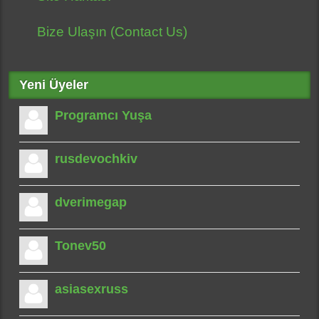
Bize Ulaşın (Contact Us)
Yeni Üyeler
Programcı Yuşa
rusdevochkiv
dverimegap
Tonev50
asiasexruss