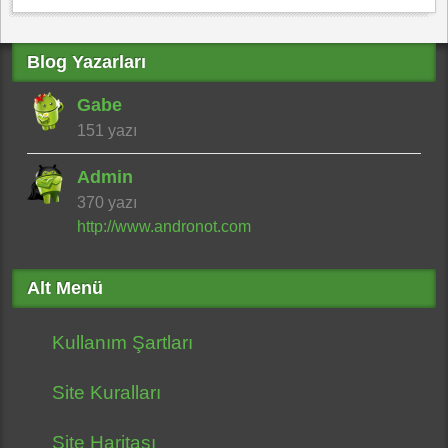
Blog Yazarları
Gabe
151 yazı
Admin
370 yazı
http://www.andronot.com
Alt Menü
Kullanım Şartları
Site Kuralları
Site Haritası