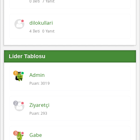
0 İleti
7 Yanıt
dilokullari
4 İleti
0 Yanıt
Lider Tablosu
1
Admin
Puan: 3019
2
Ziyaretçi
Puan: 293
3
Gabe