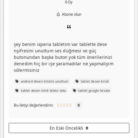
0
Oy
Abone olun
şey benim ixperia tabletim var tablette dese
nşifresini unuttum ses düğmesi ve güç
butonundan başka buton yok tüm önerilerinizi
denedim hiç bir işe yaramadılar ne yapmalıyım
sölermisiniz
android desen kilidini unuttum
tablet desen kilidi
tablet desen kilidi bloke oldu
tablet google hesabı
Bu iletiyi değerlendirin:
0
En Eski Öncelikli