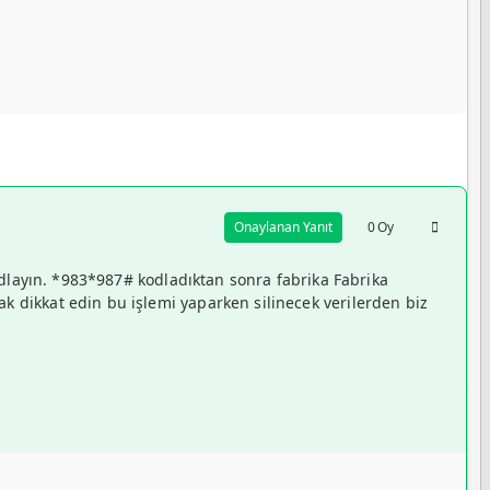
Onaylanan Yanıt
0
Oy
kodlayın. *983*987# kodladıktan sonra fabrika Fabrika
k dikkat edin bu işlemi yaparken silinecek verilerden biz