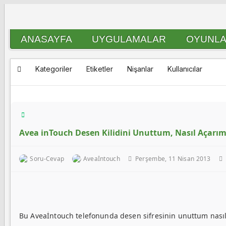
ANASAYFA
UYGULAMALAR
OYUNL
Kategoriler
Etiketler
Nişanlar
Kullanıcılar
Avea inTouch Desen Kilidini Unuttum, Nasıl Açarı
Soru-Cevap
Aveaİntouch
Perşembe, 11 Nisan 2013
Bu Aveaİntouch telefonunda desen sifresinin unuttum nasıl