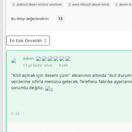
android desen kilidini unuttum
avea intouch desen kilidi
desen ki
Bu iletiyi değerlendirin:
13
En Eski Öncelikli
Admin
13 yıl kadar önce
·
#244
"Kilit açmak için deseni çizin" ekranının altında "Acil duru
verilerine sıfırla menüsü gelecek. Telefonu fabrika ayarlar
sorumlu değiliz.
22