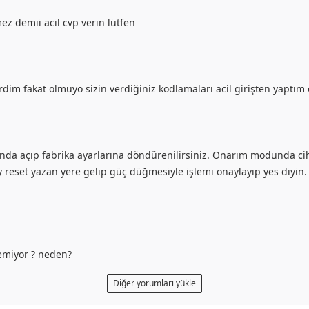
mez demii acil cvp verin lütfen
dim fakat olmuyo sizin verdiğiniz kodlamaları acil girişten yaptım
a açıp fabrika ayarlarına döndürenilirsiniz. Onarım modunda cih
ry reset yazan yere gelip güç düğmesiyle işlemi onaylayıp yes diyin. 
lemiyor ? neden?
Diğer yorumları yükle