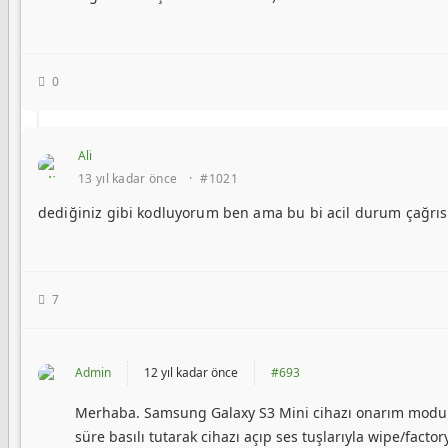
0
Ali
13 yıl kadar önce
·
#1021
dediğiniz gibi kodluyorum ben ama bu bi acil durum çağrıs
7
Admin
12 yıl kadar önce
#693
Merhaba. Samsung Galaxy S3 Mini cihazı onarım modund
süre basılı tutarak cihazı açıp ses tuşlarıyla wipe/facto