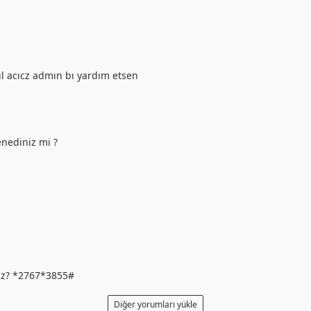
l acıcz admın bı yardım etsen
enediniz mi ?
niz? *2767*3855#
Diğer yorumları yükle