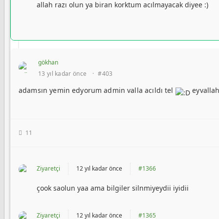
allah razı olun ya biran korktum acılmayacak diyee :)
gökhan
13 yıl kadar önce
·
#403
adamsın yemin edyorum admin valla acıldı tel
eyvalla
11
Ziyaretçi
12 yıl kadar önce
#1366
çook saolun yaa ama bilgiler silnmiyeydii iyidii
Ziyaretçi
12 yıl kadar önce
#1365