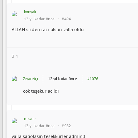
konyalı
13 yıl kadar önce
·
#494
ALLAH sizden razı olsun valla oldu
1
Ziyaretçi
12 yıl kadar önce
#1076
cok teşekur acıldı
misafir
13 yıl kadar önce
·
#982
valla sağolasın teşekkürler admin:)