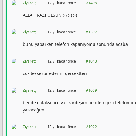
Ziyaretçi
12 yıl kadar önce
#1496
ALLAH RAZI OLSUN :-) :-) :-)
Ziyaretçi
12 yıl kadar önce
#1397
bunu yaparken telefon kapanıyomu sonunda acaba
Ziyaretçi
12 yıl kadar önce
#1043
cok tessekur ederım gercektten
Ziyaretçi
12 yıl kadar önce
#1039
bende galaksi ace var kardeşim benden gizli telefonumu
yazacağım
Ziyaretçi
12 yıl kadar önce
#1022