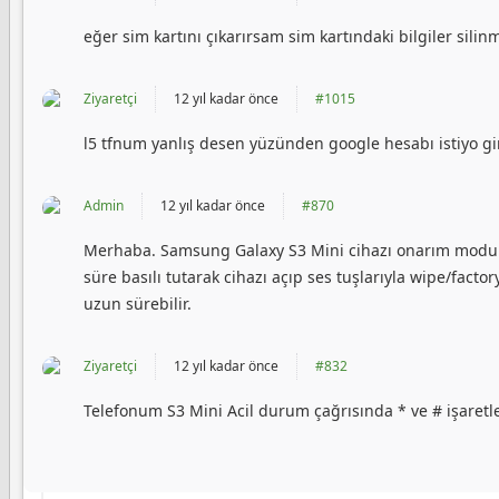
eğer sim kartını çıkarırsam sim kartındaki bilgiler silin
Ziyaretçi
12 yıl kadar önce
#1015
l5 tfnum yanlış desen yüzünden google hesabı istiyo gir
Admin
12 yıl kadar önce
#870
Merhaba. Samsung Galaxy S3 Mini cihazı onarım modund
süre basılı tutarak cihazı açıp ses tuşlarıyla wipe/facto
uzun sürebilir.
Ziyaretçi
12 yıl kadar önce
#832
Telefonum S3 Mini Acil durum çağrısında * ve # işaret