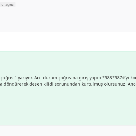
lidi açma
m çağrısı" yazıyor. Acil durum çağrısına giriş yapıp *983*987#'yi 
ına döndürerek desen kilidi sorunundan kurtulmuş olursunuz. Anca