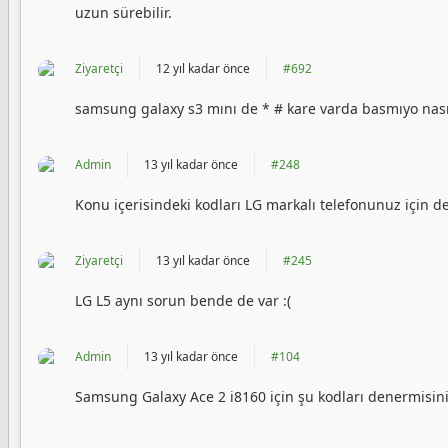
uzun sürebilir.
Ziyaretçi
12 yıl kadar önce
#692
samsung galaxy s3 mını de * # kare varda basmıyo nası
Admin
13 yıl kadar önce
#248
Konu içerisindeki kodları LG markalı telefonunuz için d
Ziyaretçi
13 yıl kadar önce
#245
LG L5 aynı sorun bende de var :(
Admin
13 yıl kadar önce
#104
Samsung Galaxy Ace 2 i8160 için şu kodları denermisi