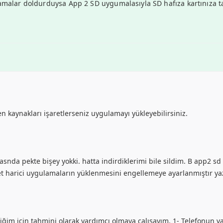
amalar doldurduysa App 2 SD uygumalasıyla SD hafıza kartınıza taş
 kaynakları işaretlerseniz uygulamayı yükleyebilirsiniz.
asnda pekte bişey yokki. hatta indirdiklerimi bile sildim. B app2 sd
t harici uygulamaların yüklenmesini engellemeye ayarlanmıştır yazı
 için tahmini olarak yardımcı olmaya çalışayım. 1- Telefonun varsay