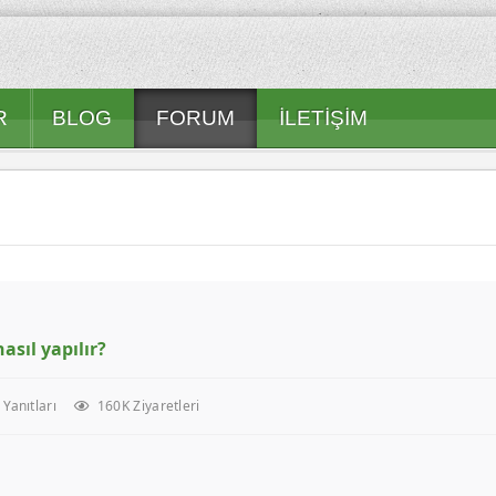
R
BLOG
FORUM
İLETIŞIM
sıl yapılır?
Yanıtları
160K Ziyaretleri