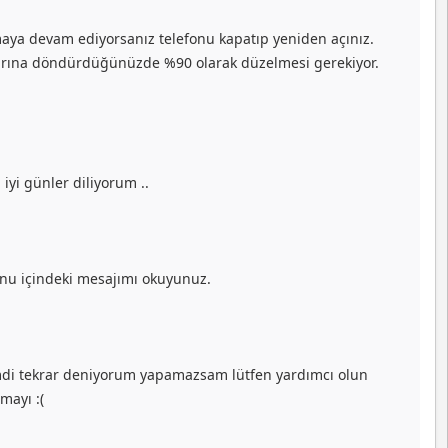
maya devam ediyorsanız telefonu kapatıp yeniden açınız.
rlarına döndürdüğünüzde %90 olarak düzelmesi gerekiyor.
yi günler diliyorum ..
konu içindeki mesajımı okuyunuz.
mdi tekrar deniyorum yapamazsam lütfen yardımcı olun
mayı :(