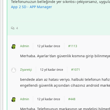
Telefonunuzun belleğinde yer sıkıntısı çekiyorsanız, uygul
App 2 SD - APP Manager
4
Admin
12 yıl kadar önce
#1113
Merhaba. Ayarlar'dan güvenlik kısmına girip bilinmeyen
Ziyaretçi
12 yıl kadar önce
#1071
bendede alan az hatası veriyo. halbuki telefonun hafız
engellendi güvenlik açısından cihazınız android marke
Admin
12 yıl kadar önce
#448
Merhaba. Telefonunun markasının ve modelini bilmediğim