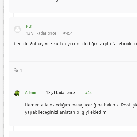
Nur
13 yıl kadar önce
·
#454
ben de Galaxy Ace kullanıyorum dediğiniz gibi facebook i
1
Admin
13 yıl kadar önce
#44
Hemen alta eklediğim mesaj içeriğine bakınız. Root iş
yapabileceğinizi anlatan bilgiyi ekledim.