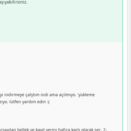
ıyabilirsiniz.
 yi indirmeye çalştım indi ama açılmıyo. 'yükleme
yo. lütfen yardım edin :(
ılan bellek ve kayıt yerini hafıza kartı olarak seç. 2-