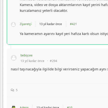
Kamera, video ve dosya aktarımlarının kayıt yerini hafı
kurcalamanız yeterli olacaktır.
Ziyaretçi
13 yıl kadar önce
#421
Ya kameramın ayarını kayıt yeri hafıza kartı olsun isti
bebişcee
13 yıl kadar önce
·
#294
nasıl taşınacağıyla ilgilide bilgi verirseniz yapacağım aynı
5
Admin
13 yıl kadar önce
#10