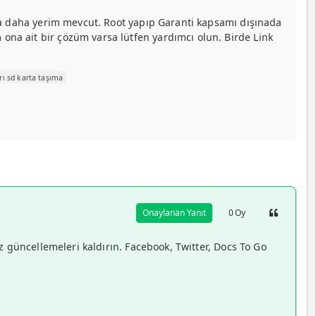
ta daha yerim mevcut. Root yapıp Garanti kapsamı dışınada
na ait bir çözüm varsa lütfen yardımcı olun. Birde Link
ı sd karta taşıma
Onaylanan Yanıt
0
Oy
 güncellemeleri kaldırın. Facebook, Twitter, Docs To Go