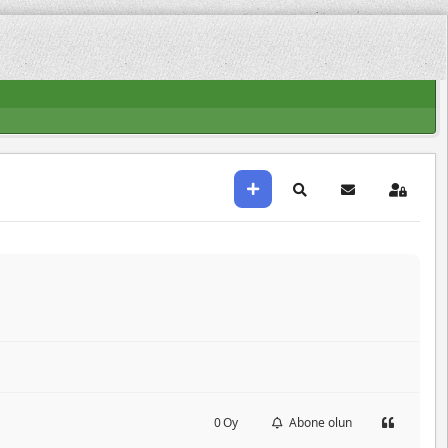
0
Oy
Abone olun