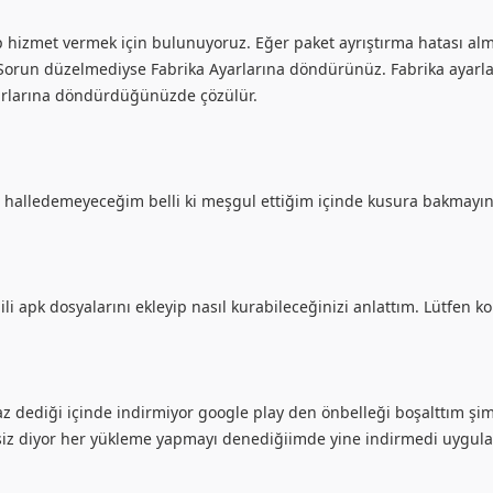
p hizmet vermek için bulunuyoruz. Eğer paket ayrıştırma hatası al
. Sorun düzelmediyse Fabrika Ayarlarına döndürünüz. Fabrika aya
rlarına döndürdüğünüzde çözülür.
e halledemeyeceğim belli ki meşgul ettiğim içinde kusura bakmayın i
li apk dosyalarını ekleyip nasıl kurabileceğinizi anlattım. Lütfen 
 dediği içinde indirmiyor google play den önbelleği boşalttım şi
iz diyor her yükleme yapmayı denediğiimde yine indirmedi uygula