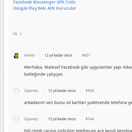
Facebook Messenger APK İndir
Google Play'deki APK Kurucular
3
Admin
12 yıl kadar önce
#807
Merhaba. Malesef Facebook gibi uygulamlar yapı itibari
belleğinde çalışıyor.
Ziyaretçi
12 yıl kadar önce
#804
arkadasım sen bunu sd karttan yuklesende telefona g
Ziyaretçi
12 yıl kadar önce
#544
hill climb racing indirdim telefonum ace kendi kendine