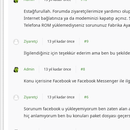
Estağfurullah. Forumda ziyaretçilerimize yardımcı olu
İnternet bağlatınıza ya da modeminizi kapatıp açınız
Telefona ROM yüklemediyseniz sorununuz Fabrika Aya
Ziyaretçi
13 yıl kadar önce
#9
İlgilendiğiniz için teşekkür ederim ama ben bu şekild
Admin
13 yıl kadar önce
#8
Konu içerisine Facebook ve Facebook Messenger ile ilgi
Ziyaretçi
13 yıl kadar önce
#6
Sorunum facebook u yükleyemiyorum ben zaten alan az
hiç anlamıyorum ben bu konuları paket dosyası geçers