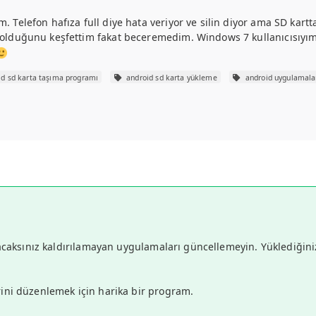
elefon hafıza full diye hata veriyor ve silin diyor ama SD kart
duğunu keşfettim fakat beceremedim. Windows 7 kullanıcısıyım o
d sd karta taşıma programı
android sd karta yükleme
android uygulamalar
acaksınız kaldırılamayan uygulamaları güncellemeyin. Yüklediğiniz
ini düzenlemek için harika bir program.