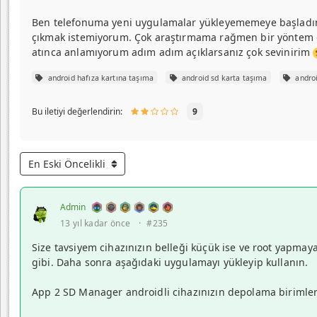
Ben telefonuma yeni uygulamalar yükleyememeye başladım. T
çıkmak istemiyorum. Çok araştırmama rağmen bir yöntem ol
atınca anlamıyorum adım adım açıklarsanız çok sevinirim
android hafıza kartına taşıma
android sd karta taşıma
androi
Bu iletiyi değerlendirin:
9
En Eski Öncelikli
Admin
13 yıl kadar önce
·
#235
Size tavsiyem cihazınızın belleği küçük ise ve root yapmay
gibi. Daha sonra aşağıdaki uygulamayı yükleyip kullanın.
App 2 SD Manager androidli cihazınızın depolama birimler