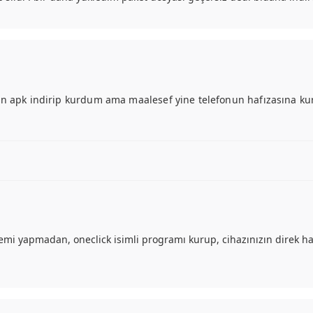
çin apk indirip kurdum ama maalesef yine telefonun hafızasına k
lemi yapmadan, oneclick isimli programı kurup, cihazınızın direk h