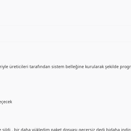
yle üreticileri tarafından sistem belleğine kurularak şekilde progra
eçecek
 sildi . bir daha yükledim paket dosyası geçersiz dedi bidaha indir