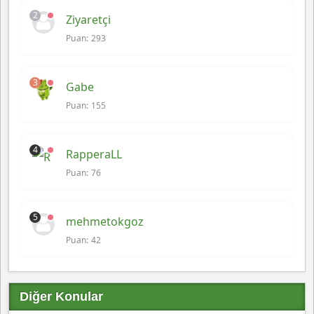
2
Ziyaretçi
Puan: 293
3
Gabe
Puan: 155
4
RapperaLL
Puan: 76
5
mehmetokgoz
Puan: 42
Diğer Konular