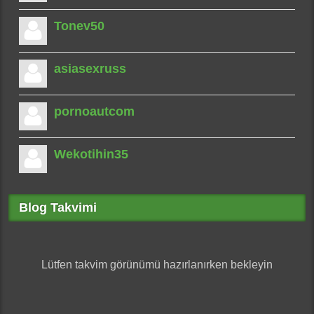
Tonev50
asiasexruss
pornoautcom
Wekotihin35
Blog Takvimi
Lütfen takvim görünümü hazırlanırken bekleyin