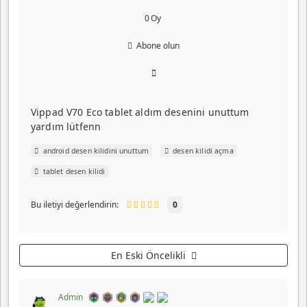
0
Oy
Abone olun
Vippad V70 Eco tablet aldım desenini unuttum
yardım lütfenn
android desen kilidini unuttum
desen kilidi açma
tablet desen kilidi
Bu iletiyi değerlendirin:
0
En Eski Öncelikli
Admin