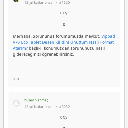
12 yıl kadar önce
·
#1625
0
Oy
Merhaba. Sorununuz forumumuzda mevcut.
Vippad
V70 Eco Tablet Desen Kilidini Unuttum Nasıl Format
Atarım?
başlıklı konumuzdan sorununuzu nasıl
gidereceğinizi öğrenebilirsiniz.
0
hüseyin anmaç
12 yıl kadar önce
·
#3032
0
Oy