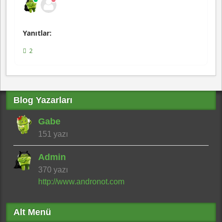
Yanıtlar:
2
Blog Yazarları
Gabe
151 yazı
Admin
370 yazı
http://www.andronot.com
Alt Menü