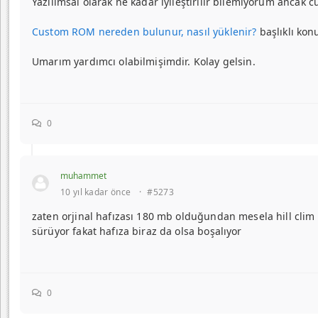
Yazılımsal olarak ne kadar iyileştirilir bilemiyorum ancak 
Custom ROM nereden bulunur, nasıl yüklenir?
başlıklı konu
Umarım yardımcı olabilmişimdir. Kolay gelsin.
0
muhammet
10 yıl kadar önce
·
#5273
zaten orjinal hafızası 180 mb olduğundan mesela hill clim 
sürüyor fakat hafıza biraz da olsa boşalıyor
0