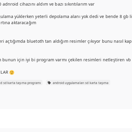
adnroid cihazını aldım ve bazı sıkıntılarım var
ygulama yüklerken yeterli depolama alanı yok dedi ve bende 8 gb li
artına aktaracağım
ri açtığımda bluetoth tan aldığım resimler çıkıyor bunu nasıl kapa
unun için iyi bi program varmı çekilen resimleri netleştiren vb
NLAR
d sd karta taşıma programı
android uygulamaları sd karta taşıma