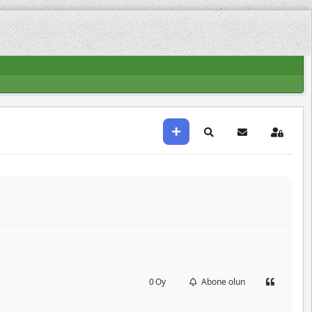
0
Oy
Abone olun