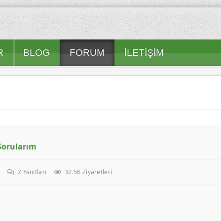
R
BLOG
FORUM
İLETIŞIM
Sorularım
2
Yanıtları
32.5K Ziyaretleri