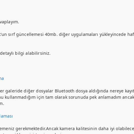
evaplayım.
k'un sırf güncellemesi 40mb. diğer uygulamaları yükleyincede haf
taylı bilgi alabilirsiniz.
ma
ler galeride diğer dosyalar Bluetooth dosya aldığında nereye kayı
efonu kullanmadığım için tam olarak sorunuda pek anlamadım ancak
m.
ulaması
niz gerekmektedir.Ancak kamera kalitesinin daha iyi olabileceğini