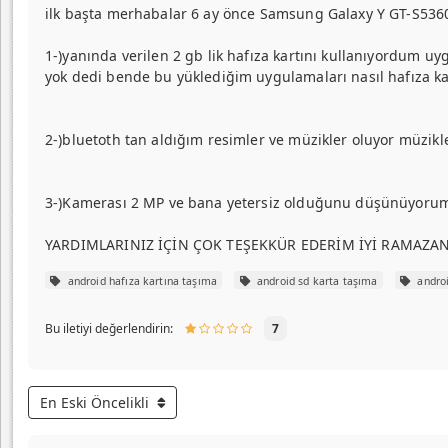
ilk başta merhabalar 6 ay önce Samsung Galaxy Y GT-S5360 
1-)yanında verilen 2 gb lik hafıza kartını kullanıyordum u
yok dedi bende bu yüklediğim uygulamaları nasıl hafıza k
2-)bluetoth tan aldığım resimler ve müzikler oluyor müzikle
3-)Kamerası 2 MP ve bana yetersiz olduğunu düşünüyorum b
YARDIMLARINIZ İÇİN ÇOK TEŞEKKÜR EDERİM İYİ RAMAZA
android hafıza kartına taşıma
android sd karta taşıma
androi
Bu iletiyi değerlendirin:
7
En Eski Öncelikli