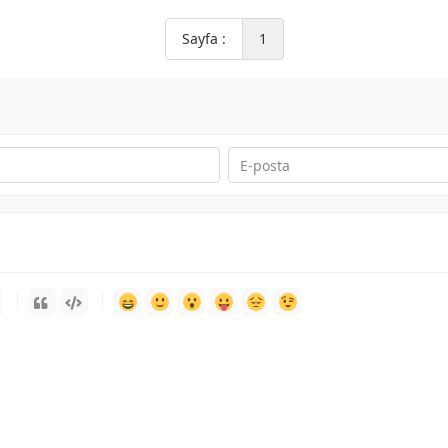
Sayfa :
1
-
-
-
-
-
-
-
-
-
-
-
-
-
-