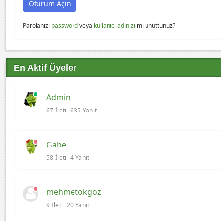
Parolanızı
password
veya
kullanıcı adınızı
mı unuttunuz?
En Aktif Üyeler
Admin
67 İleti
635 Yanıt
Gabe
58 İleti
4 Yanıt
mehmetokgoz
9 İleti
20 Yanıt