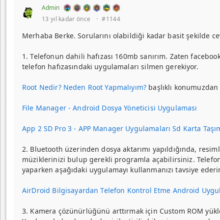
Admin
13 yıl kadar önce
·
#1144
Merhaba Berke. Sorularını olabildiği kadar basit şekilde c
1. Telefonun dahili hafızası 160mb sanırım. Zaten faceboo
telefon hafızasındaki uygulamaları silmen gerekiyor.
Root Nedir? Neden Root Yapmalıyım?
başlıklı konumuzdan de
File Manager - Android Dosya Yöneticisi Uygulaması
App 2 SD Pro 3 - APP Manager Uygulamaları Sd Karta Taşı
2. Bluetooth üzerinden dosya aktarımı yapıldığında, resim
müziklerinizi bulup gerekli programla açabilirsiniz. Tel
yaparken aşağıdaki uygulamayı kullanmanızı tavsiye ederi
AirDroid Bilgisayardan Telefon Kontrol Etme Android Uyg
3. Kamera çözünürlüğünü arttırmak için Custom ROM yükleme