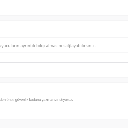
-
-
-
-
-
-
-
-
-
-
-
-
ucuların ayrıntılı bilgi almasını sağlayabilirsiniz.
-
-
-
-
den önce güvenlik kodunu yazmanızı istiyoruz.