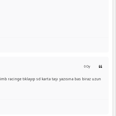
0
Oy
mb racinge tıklayıp sd karta taşı yazısına bas biraz uzun